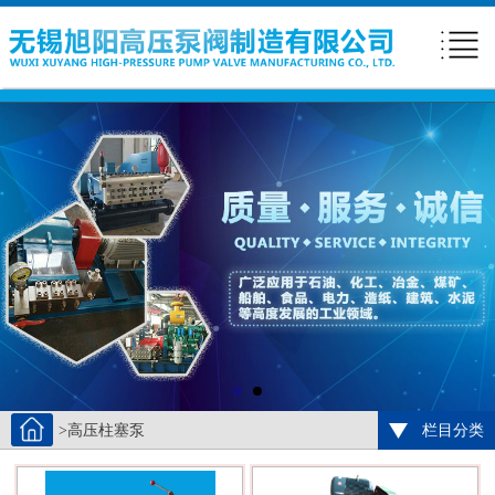
>高压柱塞泵
栏目分类